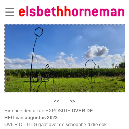
<<
>>
Hier beelden uit de EXPOSITIE
OVER DE
HEG
van
augustus 2023
.
OVER DE HEG gaat over de schoonheid die ook