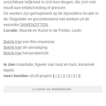
onzichtbare lelijkheid in zich kan dragen, die zich niet
houdt aan erfafscheiding of grenzen.
De werken zijn geïnspireerd op de bijzondere locatie in
de Ooijpolder en gecombineerd met werken uit de
expositie
SAMENZITTEN
.
Locatie:
Muziek en Kunst in de Polder, Leuth
Bekijk hier
een film-impressie
Bekijk hier
de uitnodiging
Bekijk hier
het persbericht
te zien
installatie, figuren van hout en hars, keramiek
tegels
meer beelden
uit dit project
1
|
2
|
3
|
4
|
5
|
6
contact en atelierbezoek