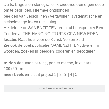
Duits, Engels en stenografie. Ik creëerde een eigen code
om te begrijpen. Hiermee ontstonden
beelden van verschijnen / verdwijnen, systematische en
stelselmatige in- en uitsluiting.
Het leidde tot SAMENZITTEN, een dubbelexpo met Bert
Feddema, THE HANGING FRUITS OF A NEW EDEN.
locatie
: Raadhuis voor de Kunst, Velzen-zuid
Zie ook
de boekpublicatie
'
SAMENZITTEN, dwalen in
woorden, zoeken in beelden, coderen en decoderen'.
te zien
dehumaniser-ing, papier maché, inkt, hars
100x50 cm
meer beelden
uit dit project
1
|
2
|
3
|
4
|
5
contact en atelierbezoek