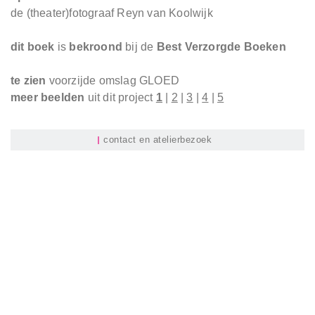
de (theater)fotograaf Reyn van Koolwijk
dit
boek
is
bekroond
bij de
Best Verzorgde Boeken
te zien
voorzijde omslag GLOED
meer beelden
uit dit project
1
|
2
|
3
|
4
|
5
contact en atelierbezoek