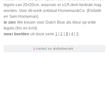
tegels van 20x20cm. waarvan er ±1/5 deel bedrukt mag
worden. Voor dit werk ontstaat Horneman&Co: (Elsbeth
en Sem Horneman)
te zien
We kiezen voor Dutch Blue als kleur op witte
tegels (fris en licht)
meer beelden
uit deze serie
1
|
2
|
3
|
4
|
5
contact en atelierbezoek