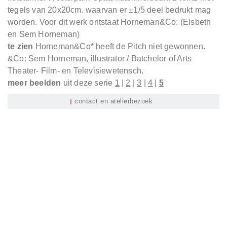
tegels van 20x20cm. waarvan er ±1/5 deel bedrukt mag
worden. Voor dit werk ontstaat Horneman&Co: (Elsbeth
en Sem Horneman)
te zien
Horneman&Co* heeft de Pitch niet gewonnen.
&Co: Sem Horneman, illustrator / Batchelor of Arts
Theater- Film- en Televisiewetensch.
meer beelden
uit deze serie
1
|
2
|
3
|
4
|
5
contact en atelierbezoek